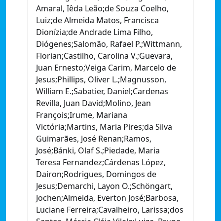
Amaral, Iêda Leão;de Souza Coelho,
Luiz;de Almeida Matos, Francisca
Dionízia;de Andrade Lima Filho,
Diógenes;Salomão, Rafael P.;Wittmann,
Florian;Castilho, Carolina V.;Guevara,
Juan Ernesto;Veiga Carim, Marcelo de
Jesus;Phillips, Oliver L.;Magnusson,
William E.;Sabatier, Daniel;Cardenas
Revilla, Juan David;Molino, Jean
François;Irume, Mariana
Victória;Martins, Maria Pires;da Silva
Guimarães, José Renan;Ramos,
José;Bánki, Olaf S.;Piedade, Maria
Teresa Fernandez;Cárdenas López,
Dairon;Rodrigues, Domingos de
Jesus;Demarchi, Layon O.;Schöngart,
Jochen;Almeida, Everton José;Barbosa,
Luciane Ferreira;Cavalheiro, Larissa;dos