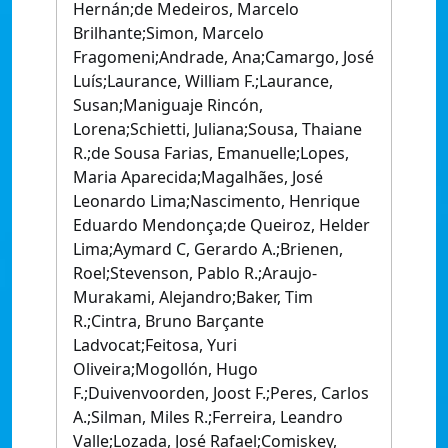
Hernán;de Medeiros, Marcelo
Brilhante;Simon, Marcelo
Fragomeni;Andrade, Ana;Camargo, José
Luís;Laurance, William F.;Laurance,
Susan;Maniguaje Rincón,
Lorena;Schietti, Juliana;Sousa, Thaiane
R.;de Sousa Farias, Emanuelle;Lopes,
Maria Aparecida;Magalhães, José
Leonardo Lima;Nascimento, Henrique
Eduardo Mendonça;de Queiroz, Helder
Lima;Aymard C, Gerardo A.;Brienen,
Roel;Stevenson, Pablo R.;Araujo-
Murakami, Alejandro;Baker, Tim
R.;Cintra, Bruno Barçante
Ladvocat;Feitosa, Yuri
Oliveira;Mogollón, Hugo
F.;Duivenvoorden, Joost F.;Peres, Carlos
A.;Silman, Miles R.;Ferreira, Leandro
Valle;Lozada, José Rafael;Comiskey,