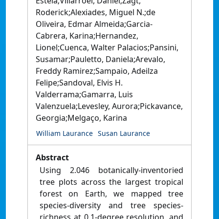
Estela;Villarroel, Daniel;Zagt,
Roderick;Alexiades, Miguel N.;de
Oliveira, Edmar Almeida;Garcia-
Cabrera, Karina;Hernandez,
Lionel;Cuenca, Walter Palacios;Pansini,
Susamar;Pauletto, Daniela;Arevalo,
Freddy Ramirez;Sampaio, Adeilza
Felipe;Sandoval, Elvis H.
Valderrama;Gamarra, Luis
Valenzuela;Levesley, Aurora;Pickavance,
Georgia;Melgaço, Karina
William Laurance
Susan Laurance
Abstract
Using 2.046 botanically-inventoried
tree plots across the largest tropical
forest on Earth, we mapped tree
species-diversity and tree species-
richness at 0.1-degree resolution, and