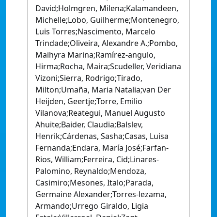
David;Holmgren, Milena;Kalamandeen,
Michelle;Lobo, Guilherme;Montenegro,
Luis Torres;Nascimento, Marcelo
Trindade;Oliveira, Alexandre A.;Pombo,
Maihyra Marina;Ramírez-angulo,
Hirma;Rocha, Maira;Scudeller, Veridiana
Vizoni;Sierra, Rodrigo;Tirado,
Milton;Umaña, Maria Natalia;van Der
Heijden, Geertje;Torre, Emilio
Vilanova;Reategui, Manuel Augusto
Ahuite;Baider, Claudia;Balslev,
Henrik;Cárdenas, Sasha;Casas, Luisa
Fernanda;Endara, María José;Farfan-
Rios, William;Ferreira, Cid;Linares-
Palomino, Reynaldo;Mendoza,
Casimiro;Mesones, Italo;Parada,
Germaine Alexander;Torres-lezama,
Armando;Urrego Giraldo, Ligia