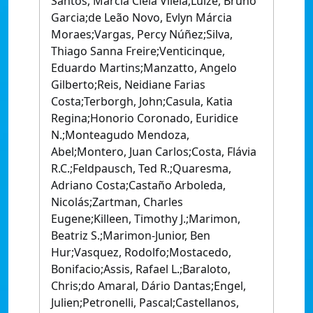
Santos, Márcia Cléia Vilela;Luize, Bruno
Garcia;de Leão Novo, Evlyn Márcia
Moraes;Vargas, Percy Núñez;Silva,
Thiago Sanna Freire;Venticinque,
Eduardo Martins;Manzatto, Angelo
Gilberto;Reis, Neidiane Farias
Costa;Terborgh, John;Casula, Katia
Regina;Honorio Coronado, Euridice
N.;Monteagudo Mendoza,
Abel;Montero, Juan Carlos;Costa, Flávia
R.C.;Feldpausch, Ted R.;Quaresma,
Adriano Costa;Castaño Arboleda,
Nicolás;Zartman, Charles
Eugene;Killeen, Timothy J.;Marimon,
Beatriz S.;Marimon-Junior, Ben
Hur;Vasquez, Rodolfo;Mostacedo,
Bonifacio;Assis, Rafael L.;Baraloto,
Chris;do Amaral, Dário Dantas;Engel,
Julien;Petronelli, Pascal;Castellanos,