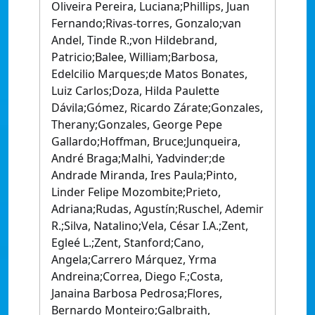
Oliveira Pereira, Luciana;Phillips, Juan
Fernando;Rivas-torres, Gonzalo;van
Andel, Tinde R.;von Hildebrand,
Patricio;Balee, William;Barbosa,
Edelcilio Marques;de Matos Bonates,
Luiz Carlos;Doza, Hilda Paulette
Dávila;Gómez, Ricardo Zárate;Gonzales,
Therany;Gonzales, George Pepe
Gallardo;Hoffman, Bruce;Junqueira,
André Braga;Malhi, Yadvinder;de
Andrade Miranda, Ires Paula;Pinto,
Linder Felipe Mozombite;Prieto,
Adriana;Rudas, Agustín;Ruschel, Ademir
R.;Silva, Natalino;Vela, César I.A.;Zent,
Egleé L.;Zent, Stanford;Cano,
Angela;Carrero Márquez, Yrma
Andreina;Correa, Diego F.;Costa,
Janaina Barbosa Pedrosa;Flores,
Bernardo Monteiro;Galbraith,