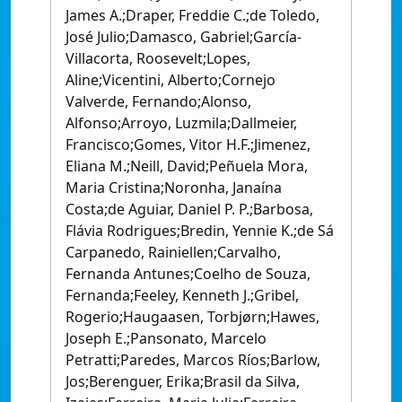
James A.;Draper, Freddie C.;de Toledo,
José Julio;Damasco, Gabriel;García-
Villacorta, Roosevelt;Lopes,
Aline;Vicentini, Alberto;Cornejo
Valverde, Fernando;Alonso,
Alfonso;Arroyo, Luzmila;Dallmeier,
Francisco;Gomes, Vitor H.F.;Jimenez,
Eliana M.;Neill, David;Peñuela Mora,
Maria Cristina;Noronha, Janaína
Costa;de Aguiar, Daniel P. P.;Barbosa,
Flávia Rodrigues;Bredin, Yennie K.;de Sá
Carpanedo, Rainiellen;Carvalho,
Fernanda Antunes;Coelho de Souza,
Fernanda;Feeley, Kenneth J.;Gribel,
Rogerio;Haugaasen, Torbjørn;Hawes,
Joseph E.;Pansonato, Marcelo
Petratti;Paredes, Marcos Ríos;Barlow,
Jos;Berenguer, Erika;Brasil da Silva,