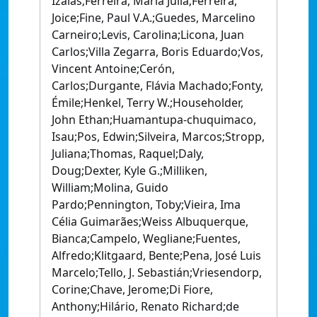
Izaias;Ferreira, Maria Julia;Ferreira,
Joice;Fine, Paul V.A.;Guedes, Marcelino
Carneiro;Levis, Carolina;Licona, Juan
Carlos;Villa Zegarra, Boris Eduardo;Vos,
Vincent Antoine;Cerón,
Carlos;Durgante, Flávia Machado;Fonty,
Émile;Henkel, Terry W.;Householder,
John Ethan;Huamantupa-chuquimaco,
Isau;Pos, Edwin;Silveira, Marcos;Stropp,
Juliana;Thomas, Raquel;Daly,
Doug;Dexter, Kyle G.;Milliken,
William;Molina, Guido
Pardo;Pennington, Toby;Vieira, Ima
Célia Guimarães;Weiss Albuquerque,
Bianca;Campelo, Wegliane;Fuentes,
Alfredo;Klitgaard, Bente;Pena, José Luis
Marcelo;Tello, J. Sebastián;Vriesendorp,
Corine;Chave, Jerome;Di Fiore,
Anthony;Hilário, Renato Richard;de