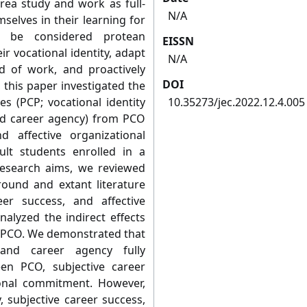
orea study and work as full-
N/A
elves in their learning for
n be considered protean
EISSN
r vocational identity, adapt
N/A
d of work, and proactively
DOI
 this paper investigated the
es (PCP; vocational identity
10.35273/jec.2022.12.4.005
and career agency) from PCO
d affective organizational
t students enrolled in a
 research aims, we reviewed
ound and extant literature
er success, and affective
alyzed the indirect effects
 PCO. We demonstrated that
 and career agency fully
en PCO, subjective career
ional commitment. However,
, subjective career success,