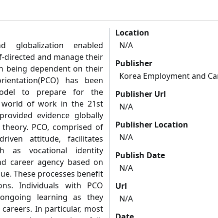
Location
d globalization enabled
N/A
lf-directed and manage their
Publisher
an being dependent on their
Korea Employment and Car
orientation(PCO) has been
del to prepare for the
Publisher Url
 world of work in the 21st
N/A
provided evidence globally
Publisher Location
r theory. PCO, comprised of
N/A
riven attitude, facilitates
h as vocational identity
Publish Date
and career agency based on
N/A
lue. These processes benefit
ons. Individuals with PCO
Url
ongoing learning as they
N/A
 careers. In particular, most
Date