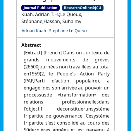
Journal Publication
ResearchOnline@JCU
Kuah, Adrian T.H.;Le Queux,
Stéphane;Hassan, Suhaimy
Adrian Kuah
Stephane Le Queux
Abstract
[Extract] [French] Dans un contexte de
grands mouvements de grèves
(26600journées non travaillées au total
en1959)2, le People's Action Party
(PAP,Parti d'action populaire), a
engagé, dès son arrivée au pouvoir, un
processusde «transformation» des
relations professionnellesdans
l'objectif deconstituerunsystème
tripartite de gouvernance. Cesystème
tripartite s'est consolidé au cours des
50dernières années et est parvenu à